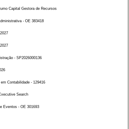
rumo Capital Gestora de Recursos
Administrativa - OE 383418
 2027
 2027
nistração - SP2026000136
026
 em Contabilidade - 129416
Executive Search
de Eventos - OE 301693