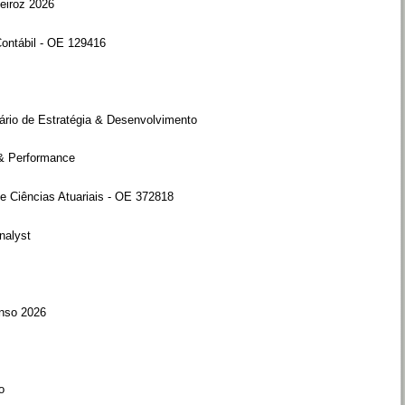
eiroz 2026
Contábil - OE 129416
iário de Estratégia & Desenvolvimento
 & Performance
e Ciências Atuariais - OE 372818
nalyst
nso 2026
o