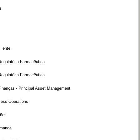
e
liente
Regulatória Farmacêutica
Regulatória Farmacêutica
Finanças - Principal Asset Management
cess Operations
ções
emanda