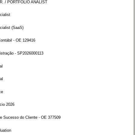
R. / PORTFOLIO ANALIST
ialist
ialist (SaaS)
Contábil - OE 129416
istração - SP2026000113
al
al
ce
cio 2026
de Sucesso do Cliente - OE 377509
uation