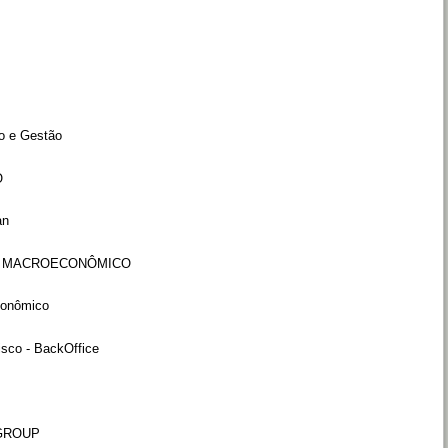
o e Gestão
O
an
E MACROECONÔMICO
conômico
isco - BackOffice
 GROUP