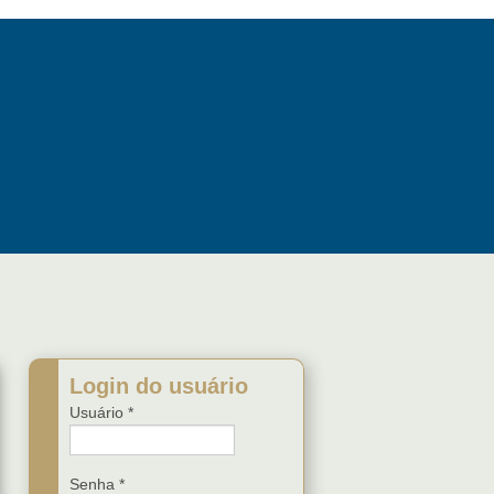
Login do usuário
Usuário
*
Senha
*